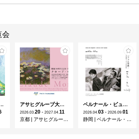
覧会
ガレとドーム、アール･ヌーヴォーのガラス 水辺のやすらぎ、海の神秘」
アサヒグループ大山崎山荘美術館 開館30周年記念展「没後100年 クロード・モネ」
ベルナール・ビュフェと写真 ーカメラがとらえたビュフェとその時代、そして21 世紀へ
6
20
-
11
03
-
01
2026
.
03
.
2027
.
04
.
2026
.
04
.
2026
.
09
.
京都
|
アサヒグループ大山崎山荘美術館
静岡
|
ベルナール・ビュフェ美術館