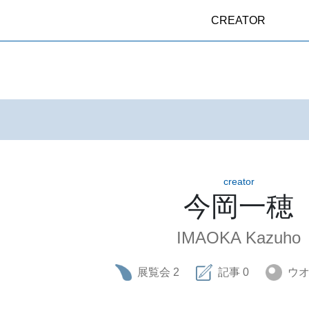
CREATOR
creator
今岡一穂
IMAOKA Kazuho
展覧会
2
記事
0
ウ