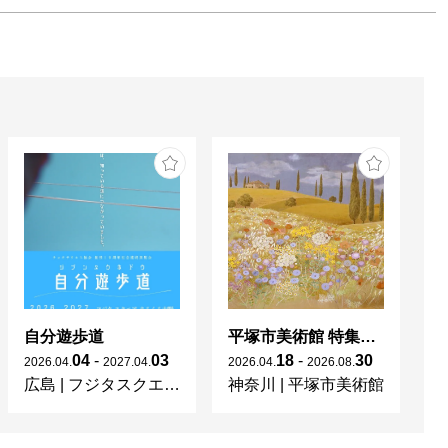
自分遊歩道
平塚市美術館 特集展 花の表現、その多様性／特別展示 新収蔵品展
04
-
03
18
-
30
2026
.
04
.
2027
.
04
.
2026
.
04
.
2026
.
08
.
20
広島
|
フジタスクエアまるくる大野
神奈川
|
平塚市美術館
京