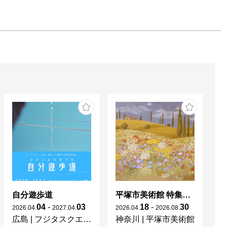
自分遊歩道
平塚市美術館 特集展 花の表現、その多様性／特別展示 新収蔵品展
04
-
03
18
-
30
2026
.
04
.
2027
.
04
.
2026
.
04
.
2026
.
08
.
20
広島
|
フジタスクエアまるくる大野
神奈川
|
平塚市美術館
京