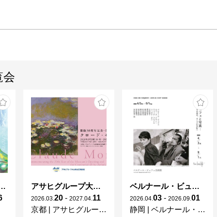
覧会
ガレとドーム、アール･ヌーヴォーのガラス 水辺のやすらぎ、海の神秘」
アサヒグループ大山崎山荘美術館 開館30周年記念展「没後100年 クロード・モネ」
ベルナール・ビュフェと写真 ーカメラがとらえたビュフェとその時代、そして21 世紀へ
6
20
-
11
03
-
01
2026
.
03
.
2027
.
04
.
2026
.
04
.
2026
.
09
.
京都
|
アサヒグループ大山崎山荘美術館
静岡
|
ベルナール・ビュフェ美術館