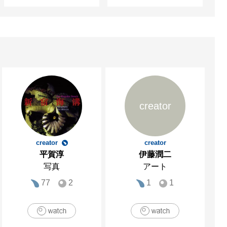
creator
creator
creator
平賀淳
伊藤潤二
写真
アート
77
2
1
1