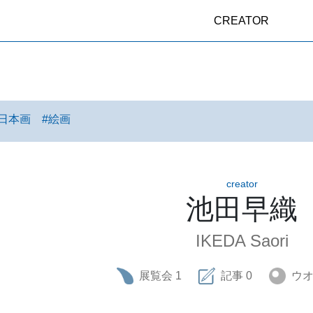
CREATOR
日本画
#
絵画
creator
池田早織
IKEDA Saori
展覧会
1
記事
0
ウ