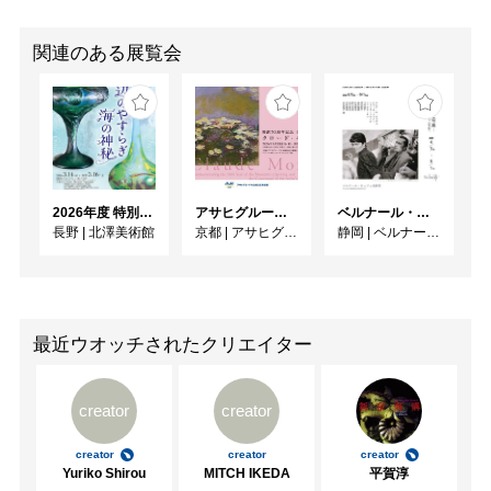
関連のある展覧会
2026年度 特別展「ガレとドーム、アール･ヌーヴォーのガラス 水辺のやすらぎ、海の神秘」
アサヒグループ大山崎山荘美術館 開館30周年記念展「没後100年 クロード・モネ」
ベルナール・ビュフェと写真 ーカメラがとらえたビュフェとその時代、そして21 世紀へ
長野
|
北澤美術館
京都
|
アサヒグループ大山崎山荘美術館
静岡
|
ベルナール・ビュフェ美術館
最近ウオッチされたクリエイター
creator
creator
creator
creator
creator
Yuriko Shirou
MITCH IKEDA
平賀淳