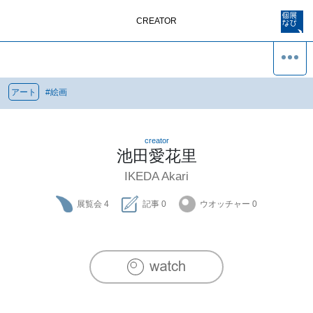
CREATOR
アート
#
絵画
creator
池田愛花里
IKEDA Akari
展覧会
4
記事
0
ウオッチャー
0