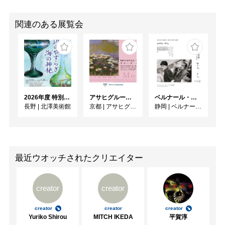
関連のある展覧会
2026年度 特別展「ガレとドーム、アール･ヌーヴォーのガラス 水辺のやすらぎ、海の神秘」
アサヒグループ大山崎山荘美術館 開館30周年記念展「没後100年 クロード・モネ」
ベルナール・ビュフェと写真 ーカメラがとらえたビュフェとその時代、そして21 世紀へ
長野
|
北澤美術館
京都
|
アサヒグループ大山崎山荘美術館
静岡
|
ベルナール・ビュフェ美術館
最近ウオッチされたクリエイター
creator
creator
creator
creator
creator
Yuriko Shirou
MITCH IKEDA
平賀淳