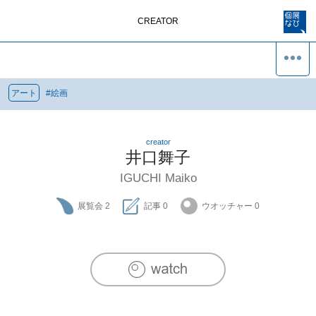
CREATOR
アート
#
絵画
creator
井口舞子
IGUCHI Maiko
展覧会
2
記事
0
ウオッチャー
0