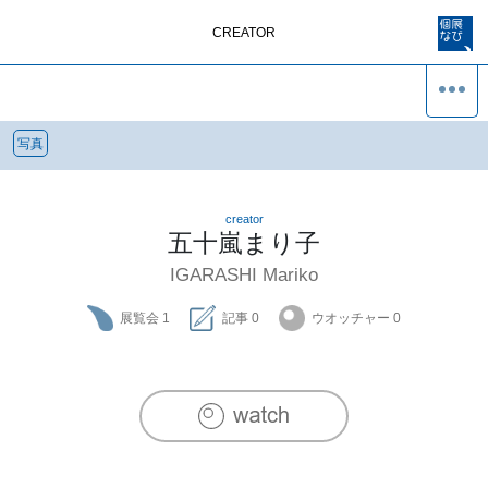
CREATOR
写真
creator
五十嵐まり子
IGARASHI Mariko
展覧会
1
記事
0
ウオッチャー
0