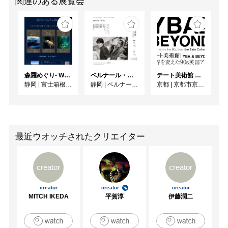
関連のある展覧会
森羅めぐり- Wandering in Shinra -
ベルナール・ビュフェと写真 ーカメラがとらえたビュフェとその時代、そして21 世紀へ
テート美術館 ― YBA & BEYOND 世界を変えた90s英国アート
静岡
|
富士箱根カントリークラブ
静岡
|
ベルナール・ビュフェ美術館
京都
|
京都市京セラ美術館
最近ウオッチされたクリエイター
creator
creator
creator
creator
creator
MITCH IKEDA
平賀淳
伊藤潤二