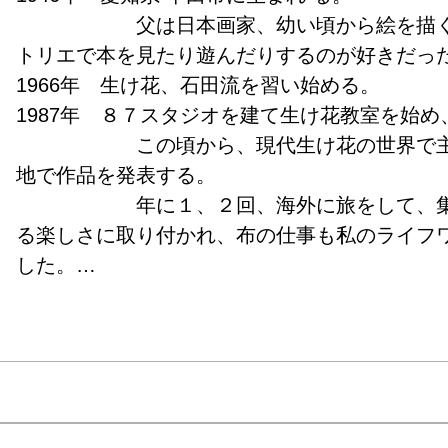
　　　　　　父は日本画家、幼い頃から絵を描
トリエで本を見たり遊んだりするのが好きだった。
1966年　生け花、石田流を習い始める。

1987年　８７スタジオを建て生け花教室を始め、
　　　　　　この頃から、現代生け花の世界で
地で作品を発表する。

　　　　　　年に１、２回、海外に旅をして、
る楽しさに取り付かれ、布の仕事も私のライフ
した。

1995年、1997年　チェコに招かれ、生け花の
る。

2009年　スペインにてワークショップ。

2010年　９月スペインで「日本のおもてなし
レーションとレクチャーをする。

　　　　　　２回のスペインの旅で見てきたガ