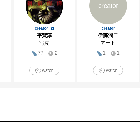
creator
creator
creator
平賀淳
伊藤潤二
写真
アート
77
2
1
1