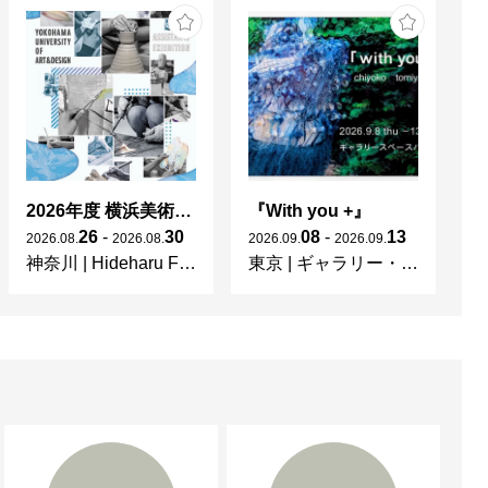
2026年度 横浜美術大学 助手・副手展
『With you +』
S
26
-
30
08
-
13
2026
.
08
.
2026
.
08
.
2026
.
09
.
2026
.
09
.
20
神奈川
|
Hideharu Fukasaku Gallery & Museum(FEI ART MUSEUM YOKOHAMA)
東京
|
ギャラリー・パウゼ
福