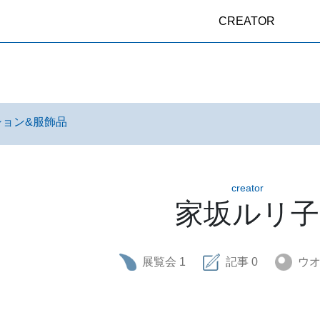
CREATOR
ション&服飾品
creator
家坂ルリ子
展覧会
1
記事
0
ウ