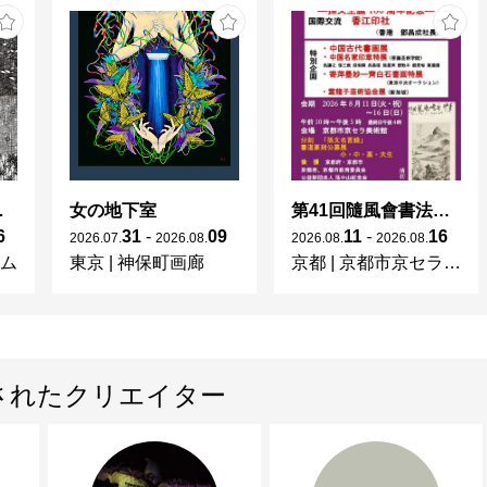
lection」
女の地下室
第41回隨風會書法篆刻展
6
31
-
09
11
-
16
2026
.
07
.
2026
.
08
.
2026
.
08
.
2026
.
08
.
ム
東京
|
神保町画廊
京都
|
京都市京セラ美術館
されたクリエイター