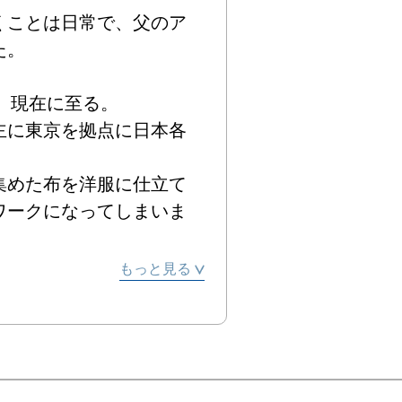
くことは日常で、父のア


現在に至る。

主に東京を拠点に日本各
集めた布を洋服に仕立て
ワークになってしまいま
インスタレーションをす
もっと見る
の心」をテーマにインスタ
ウディーやミロの作品た