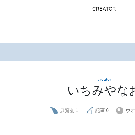
CREATOR
creator
いちみやな
展覧会
1
記事
0
ウ