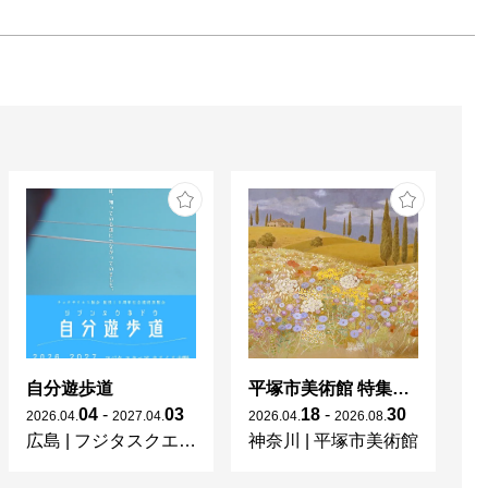
自分遊歩道
平塚市美術館 特集展 花の表現、その多様性／特別展示 新収蔵品展
04
-
03
18
-
30
2026
.
04
.
2027
.
04
.
2026
.
04
.
2026
.
08
.
20
広島
|
フジタスクエアまるくる大野
神奈川
|
平塚市美術館
京