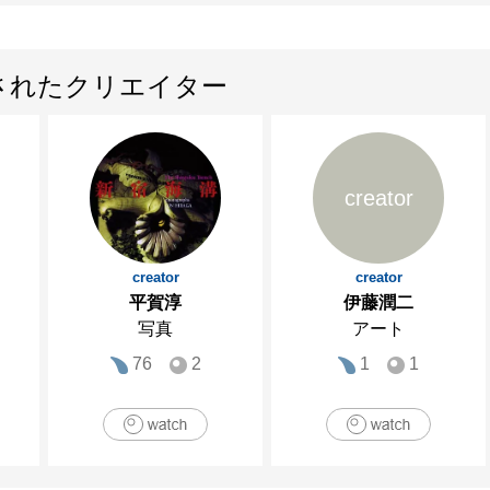
されたクリエイター
creator
creator
creator
平賀淳
伊藤潤二
写真
アート
76
2
1
1