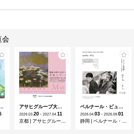
覧会
ガレとドーム、アール･ヌーヴォーのガラス 水辺のやすらぎ、海の神秘」
アサヒグループ大山崎山荘美術館 開館30周年記念展「没後100年 クロード・モネ」
ベルナール・ビュフェと写真 ーカメラがとらえたビュフェとその時代、そして21 世紀へ
6
20
-
11
03
-
01
2026
.
03
.
2027
.
04
.
2026
.
04
.
2026
.
09
.
京都
|
アサヒグループ大山崎山荘美術館
静岡
|
ベルナール・ビュフェ美術館