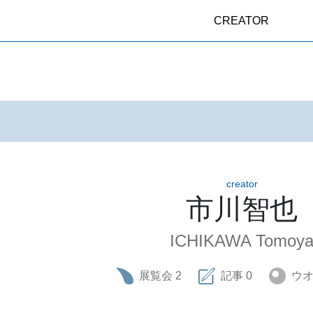
CREATOR
creator
市川智也
ICHIKAWA Tomoy
展覧会
2
記事
0
ウ