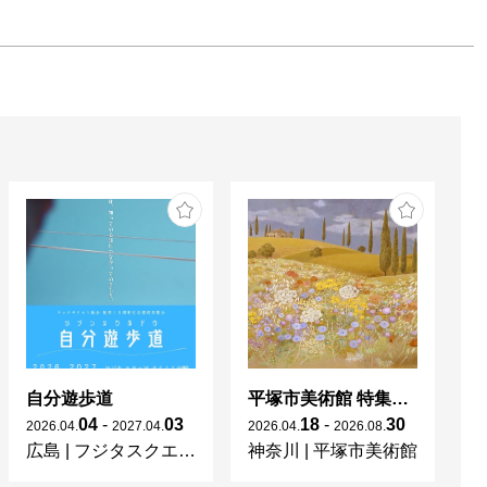
自分遊歩道
平塚市美術館 特集展 花の表現、その多様性／特別展示 新収蔵品展
04
-
03
18
-
30
2026
.
04
.
2027
.
04
.
2026
.
04
.
2026
.
08
.
20
広島
|
フジタスクエアまるくる大野
神奈川
|
平塚市美術館
京