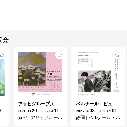
覧会
ガレとドーム、アール･ヌーヴォーのガラス 水辺のやすらぎ、海の神秘」
アサヒグループ大山崎山荘美術館 開館30周年記念展「没後100年 クロード・モネ」
ベルナール・ビュフェと写真 ーカメラがとらえたビュフェとその時代、そして21 世紀へ
6
20
-
11
03
-
01
2026
.
03
.
2027
.
04
.
2026
.
04
.
2026
.
09
.
京都
|
アサヒグループ大山崎山荘美術館
静岡
|
ベルナール・ビュフェ美術館