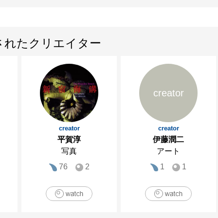
されたクリエイター
creator
creator
creator
平賀淳
伊藤潤二
写真
アート
76
2
1
1