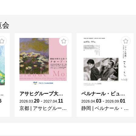
覧会
ガレとドーム、アール･ヌーヴォーのガラス 水辺のやすらぎ、海の神秘」
アサヒグループ大山崎山荘美術館 開館30周年記念展「没後100年 クロード・モネ」
ベルナール・ビュフェと写真 ーカメラがとらえたビュフェとその時代、そして21 世紀へ
6
20
-
11
03
-
01
2026
.
03
.
2027
.
04
.
2026
.
04
.
2026
.
09
.
京都
|
アサヒグループ大山崎山荘美術館
静岡
|
ベルナール・ビュフェ美術館