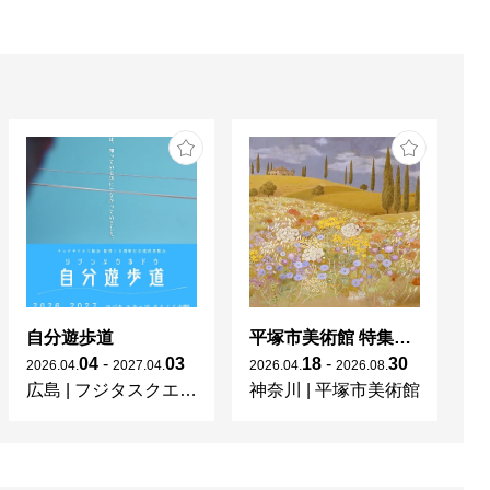
自分遊歩道
平塚市美術館 特集展 花の表現、その多様性／特別展示 新収蔵品展
04
-
03
18
-
30
2026
.
04
.
2027
.
04
.
2026
.
04
.
2026
.
08
.
20
広島
|
フジタスクエアまるくる大野
神奈川
|
平塚市美術館
京