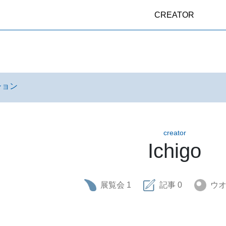
CREATOR
ション
creator
Ichigo
展覧会
1
記事
0
ウ