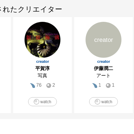
されたクリエイター
creator
creator
creator
平賀淳
伊藤潤二
写真
アート
76
2
1
1