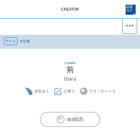
CREATOR
アート
#
立体
creator
荊
Ibara
展覧会
1
記事
0
ウオッチャー
0