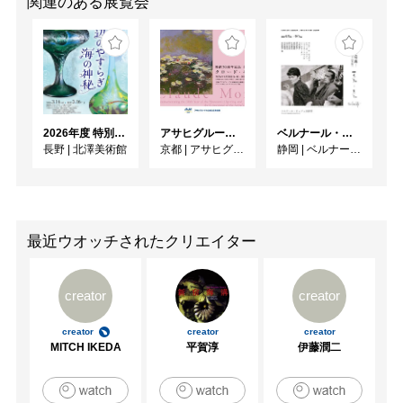
関連のある展覧会
2026年度 特別展「ガレとドーム、アール･ヌーヴォーのガラス 水辺のやすらぎ、海の神秘」
アサヒグループ大山崎山荘美術館 開館30周年記念展「没後100年 クロード・モネ」
ベルナール・ビュフェと写真 ーカメラがとらえたビュフェとその時代、そして21 世紀へ
長野
|
北澤美術館
京都
|
アサヒグループ大山崎山荘美術館
静岡
|
ベルナール・ビュフェ美術館
最近ウオッチされたクリエイター
creator
creator
creator
creator
creator
MITCH IKEDA
平賀淳
伊藤潤二