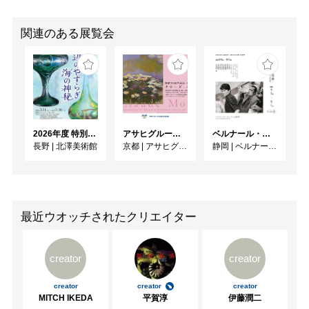
関連のある展覧会
2026年度 特別展「ガレとドーム、アール･ヌーヴォーのガラス 水辺のやすらぎ、海の神秘」
アサヒグループ大山崎山荘美術館 開館30周年記念展「没後100年 クロード・モネ」
ベルナール・ビュフェと写真 ーカメラがとらえたビュフェとその時代、そして21 世紀へ
長野
|
北澤美術館
京都
|
アサヒグループ大山崎山荘美術館
静岡
|
ベルナール・ビュフェ美術館
最近ウオッチされたクリエイター
creator
creator
creator
creator
creator
MITCH IKEDA
平賀淳
伊藤潤二