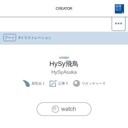
CREATOR
アート
#
イラストレーション
creator
HySy飛鳥
HySyAsuka
展覧会
1
記事
0
ウオッチャー
0