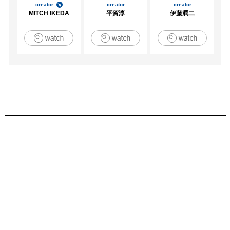
creator
creator
creator
MITCH IKEDA
平賀淳
伊藤潤二