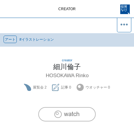
CREATOR
アート
#
イラストレーション
creator
細川倫子
HOSOKAWA Rinko
展覧会
2
記事
0
ウオッチャー
0