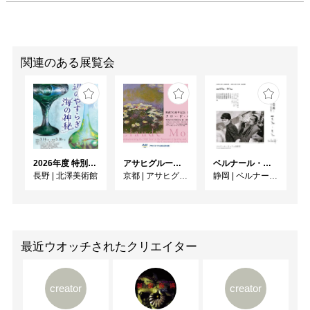
関連のある展覧会
2026年度 特別展「ガレとドーム、アール･ヌーヴォーのガラス 水辺のやすらぎ、海の神秘」
アサヒグループ大山崎山荘美術館 開館30周年記念展「没後100年 クロード・モネ」
ベルナール・ビュフェと写真 ーカメラがとらえたビュフェとその時代、そして21 世紀へ
長野
|
北澤美術館
京都
|
アサヒグループ大山崎山荘美術館
静岡
|
ベルナール・ビュフェ美術館
最近ウオッチされたクリエイター
creator
creator