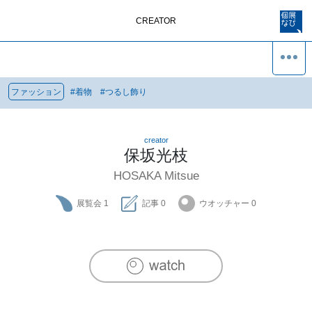
CREATOR
ファッション
#
着物
#
つるし飾り
creator
保坂光枝
HOSAKA Mitsue
展覧会
1
記事
0
ウオッチャー
0