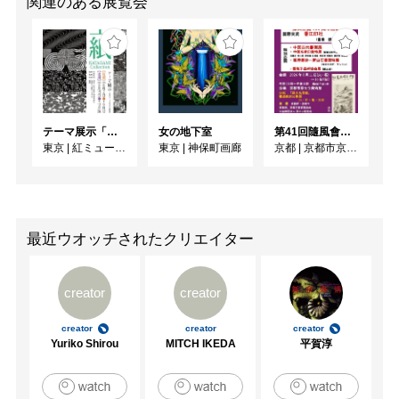
関連のある展覧会
テーマ展示「型紙 KATAGAMI Collection」
女の地下室
第41回隨風會書法篆刻展
東京
|
紅ミュージアム
東京
|
神保町画廊
京都
|
京都市京セラ美術館
最近ウオッチされたクリエイター
creator
creator
creator
creator
creator
Yuriko Shirou
MITCH IKEDA
平賀淳