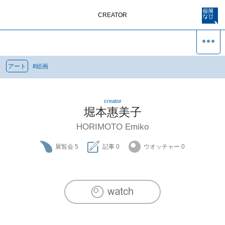
CREATOR
アート
#
絵画
creator
堀本惠美子
HORIMOTO Emiko
展覧会
5
記事
0
ウオッチャー
0