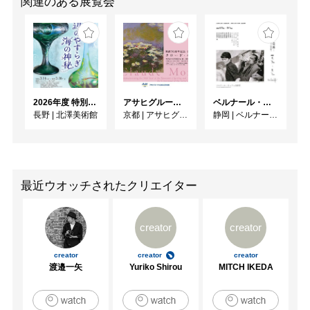
関連のある展覧会
2026年度 特別展「ガレとドーム、アール･ヌーヴォーのガラス 水辺のやすらぎ、海の神秘」
アサヒグループ大山崎山荘美術館 開館30周年記念展「没後100年 クロード・モネ」
ベルナール・ビュフェと写真 ーカメラがとらえたビュフェとその時代、そして21 世紀へ
長野
|
北澤美術館
京都
|
アサヒグループ大山崎山荘美術館
静岡
|
ベルナール・ビュフェ美術館
最近ウオッチされたクリエイター
creator
creator
creator
creator
creator
渡邉一矢
Yuriko Shirou
MITCH IKEDA