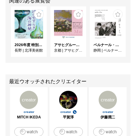
関連のある展覧会
2026年度 特別展「ガレとドーム、アール･ヌーヴォーのガラス 水辺のやすらぎ、海の神秘」
アサヒグループ大山崎山荘美術館 開館30周年記念展「没後100年 クロード・モネ」
ベルナール・ビュフェと写真 ーカメラがとらえたビュフェとその時代、そして21 世紀へ
長野
|
北澤美術館
京都
|
アサヒグループ大山崎山荘美術館
静岡
|
ベルナール・ビュフェ美術館
最近ウオッチされたクリエイター
creator
creator
creator
creator
creator
MITCH IKEDA
平賀淳
伊藤潤二