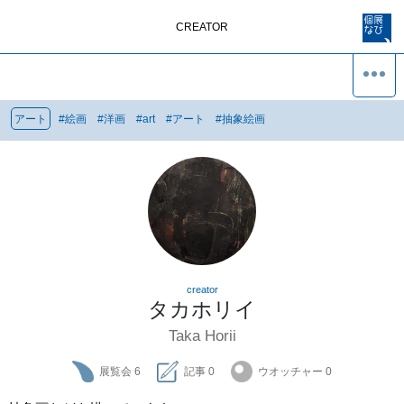
CREATOR
アート
#
絵画
#
洋画
#
art
#
アート
#
抽象絵画
creator
タカホリイ
Taka Horii
展覧会
6
記事
0
ウオッチャー
0