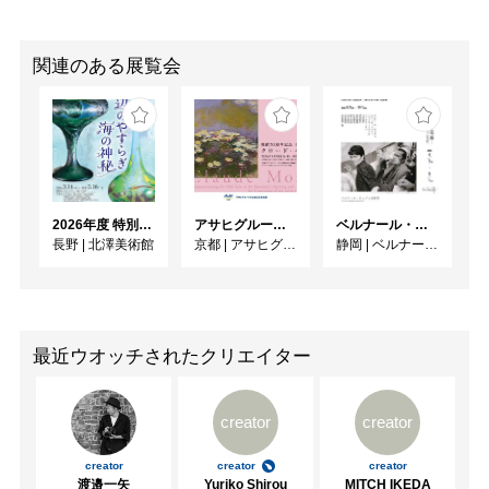
関連のある展覧会
2026年度 特別展「ガレとドーム、アール･ヌーヴォーのガラス 水辺のやすらぎ、海の神秘」
アサヒグループ大山崎山荘美術館 開館30周年記念展「没後100年 クロード・モネ」
ベルナール・ビュフェと写真 ーカメラがとらえたビュフェとその時代、そして21 世紀へ
長野
|
北澤美術館
京都
|
アサヒグループ大山崎山荘美術館
静岡
|
ベルナール・ビュフェ美術館
最近ウオッチされたクリエイター
creator
creator
creator
creator
creator
渡邉一矢
Yuriko Shirou
MITCH IKEDA