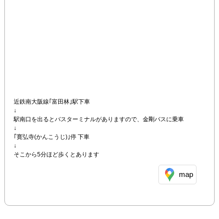
近鉄南大阪線｢富田林｣駅下車

↓

駅南口を出るとバスターミナルがありますので、金剛バスに乗車

↓

｢寛弘寺(かんこうじ)｣停 下車

↓

そこから5分ほど歩くとあります
map