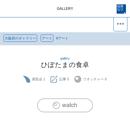
GALLERY
大阪府のギャラリー
アート
#
アート
gallery
ひぽたまの食卓
展覧会
1
記事
0
ウオッチャー
0