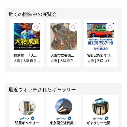
近くの開催中の展覧会
特別展 「大絶滅展ー生命史のビッグファイブ」
大阪市立美術館開館90周年記念特別展 「水滸伝」
WE LOVE マリンアート展 ～海の絵で癒されよう～
大阪
|
大阪市立自然史博物館
大阪
|
大阪市立美術館
大阪
|
天保山ギャラリー
最近ウオッチされたギャラリー
gallery
gallery
gallery
弘重ギャラリー
東京国立近代美術館
ギャラリー七面坂途中