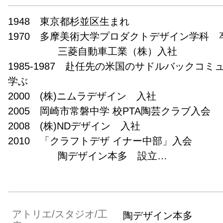
1948　東京都杉並区生まれ

1970　多摩美術大学プロダクトデザイン学科　卒業
　　　　　三菱自動車工業（株）入社  

1985-1987　赴任先の米国のサドルバックコ
学ぶ

2000　(株)ニムラデザイン　入社

2005　岡崎市常磐中学 校PTA陶芸クラブ入会

2008　(株)NDデザイン　入社

2010　「クラフトデザ イナー中部」入会

　　　　　陶デザイン本多　設立

2011　第51回日本クラフト展　奨励賞受賞

2013　第21回テーブルウェア大賞 入選
アトリエ/スタジオ/工
陶デザイン本多