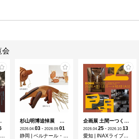
覧会
 × 濱田庄司 ー山本爲三郎コレクションより」
杉山明博追悼展 木とわたし―木工の妙技と美術教育
企画展 土間ーつくって、つかって、再発見ー
6
03
-
01
25
-
13
2026
.
04
.
2026
.
09
.
2026
.
04
.
2026
.
10
.
静岡
|
ベルナール・ビュフェ美術館
愛知
|
INAXライブミュージアム