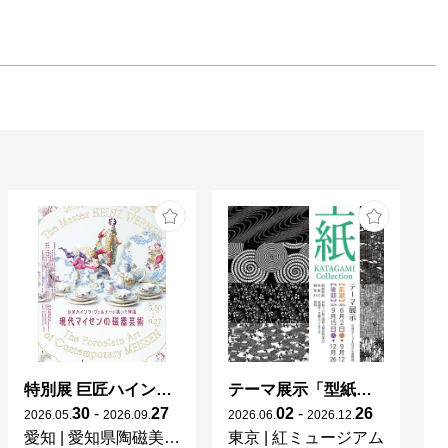
特別展 巨匠ハインツ・ヴェルナーの描いた物語（メルヘン） ー現代マイセンの磁器芸術ー
テーマ展示「型紙 KATAGAMI Collection」
30
-
27
02
-
26
2026
.
05
.
2026
.
09
.
2026
.
06
.
2026
.
12
.
20
愛知
|
愛知県陶磁美術館
東京
|
紅ミュージアム
宮