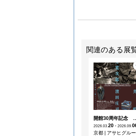
関連のある展
開館30周年記念 山本爲三郎・河井寬次郎没後60年記念 「共鳴 河井寬次郎
20
-
0
2026
.
03
.
2026
.
09
.
京都
|
アサヒグループ大山崎山荘美術館