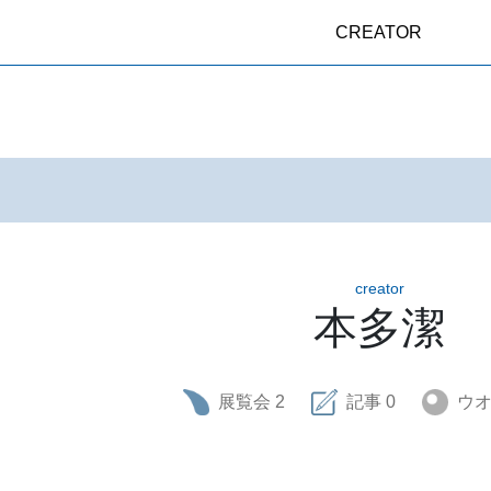
CREATOR
creator
本多潔
展覧会
2
記事
0
ウ