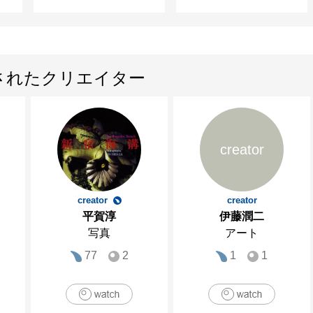
されたクリエイター
creator
creator
creator
平賀淳
伊藤潤二
写真
アート
77
2
1
1