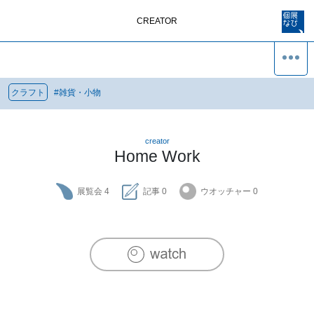
CREATOR
クラフト
#
雑貨・小物
creator
Home Work
展覧会
4
記事
0
ウオッチャー
0