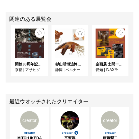
関連のある展覧会
開館30周年記念 山本爲三郎・河井寬次郎没後60年記念 「共鳴 河井寬次郎 × 濱田庄司 ー山本爲三郎コレクションより」
杉山明博追悼展 木とわたし―木工の妙技と美術教育
企画展 土間ーつくって、つかって、再発見ー
京都
|
アサヒグループ大山崎山荘美術館
静岡
|
ベルナール・ビュフェ美術館
愛知
|
INAXライブミュージアム
最近ウオッチされたクリエイター
creator
creator
creator
creator
creator
MITCH IKEDA
平賀淳
伊藤潤二