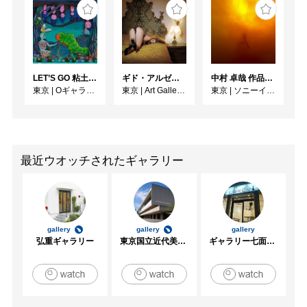
LET’S GO 粘土（クレイ）ジ−
ギド・アルゼンチーニ写真展 『女性的宇宙』
中村 卓哉 作品展 鬼界
東京
|
Oギャラリー
東京
|
Art Gallery M84
東京
|
ソニーイメージングギャラリー
最近ウオッチされたギャラリー
gallery
gallery
gallery
弘重ギャラリー
東京国立近代美術館
ギャラリー七面坂途中