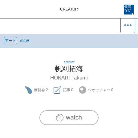
CREATOR
アート
#
絵画
creator
帆刈拓海
HOKARI Takumi
展覧会
2
記事
0
ウオッチャー
0