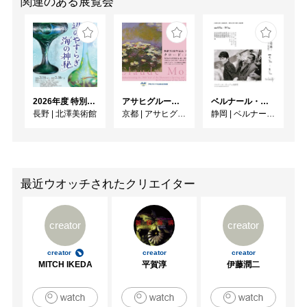
関連のある展覧会
2026年度 特別展「ガレとドーム、アール･ヌーヴォーのガラス 水辺のやすらぎ、海の神秘」
アサヒグループ大山崎山荘美術館 開館30周年記念展「没後100年 クロード・モネ」
ベルナール・ビュフェと写真 ーカメラがとらえたビュフェとその時代、そして21 世紀へ
長野
|
北澤美術館
京都
|
アサヒグループ大山崎山荘美術館
静岡
|
ベルナール・ビュフェ美術館
最近ウオッチされたクリエイター
creator
creator
creator
creator
creator
MITCH IKEDA
平賀淳
伊藤潤二