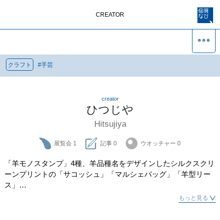
CREATOR
クラフト
#
手芸
creator
ひつじや
Hitsujiya
展覧会
1
記事
0
ウオッチャー
0
「羊モノスタンプ」4種、羊品種名をデザインしたシルクスクリ
ーンプリントの「サコッシュ」「マルシェバッグ」「羊型リー
ス」

もっと見る
「ネックウェア」

最適な豪州産メリノを多色染めしています。
