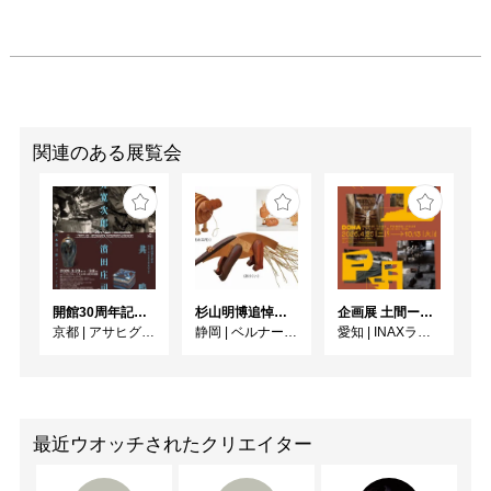
関連のある展覧会
開館30周年記念 山本爲三郎・河井寬次郎没後60年記念 「共鳴 河井寬次郎 × 濱田庄司 ー山本爲三郎コレクションより」
杉山明博追悼展 木とわたし―木工の妙技と美術教育
企画展 土間ーつくって、つかって、再発見ー
京都
|
アサヒグループ大山崎山荘美術館
静岡
|
ベルナール・ビュフェ美術館
愛知
|
INAXライブミュージアム
最近ウオッチされたクリエイター