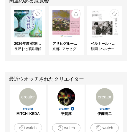
関連のある展覧会
2026年度 特別展「ガレとドーム、アール･ヌーヴォーのガラス 水辺のやすらぎ、海の神秘」
アサヒグループ大山崎山荘美術館 開館30周年記念展「没後100年 クロード・モネ」
ベルナール・ビュフェと写真 ーカメラがとらえたビュフェとその時代、そして21 世紀へ
長野
|
北澤美術館
京都
|
アサヒグループ大山崎山荘美術館
静岡
|
ベルナール・ビュフェ美術館
最近ウオッチされたクリエイター
creator
creator
creator
creator
creator
MITCH IKEDA
平賀淳
伊藤潤二