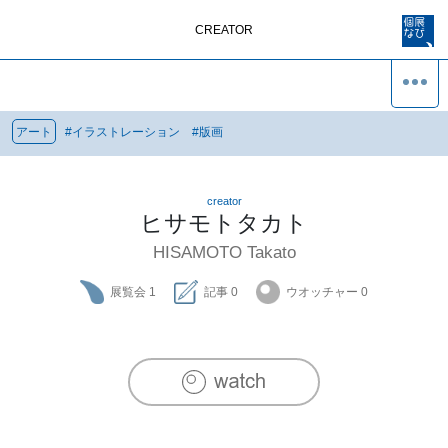
CREATOR
アート
#
イラストレーション
#
版画
creator
ヒサモトタカト
HISAMOTO Takato
展覧会
1
記事
0
ウオッチャー
0