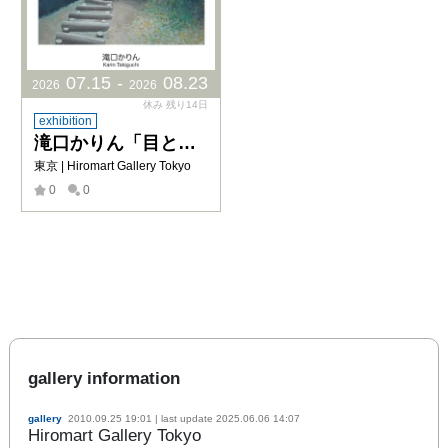
07
.
15
-
08
.
23
2026
2026
休み 残り14日
exhibition
滝口かりん「目と手」
東京 | Hiromart Gallery Tokyo
0
0
gallery information
gallery
2010.09.25 19:01
| last update
2025.06.06 14:07
Hiromart Gallery Tokyo