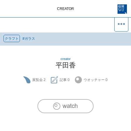
CREATOR
クラフト
#
ガラス
creator
平田香
展覧会
2
記事
0
ウオッチャー
0