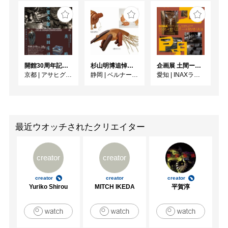
開館30周年記念 山本爲三郎・河井寬次郎没後60年記念 「共鳴 河井寬次郎 × 濱田庄司 ー山本爲三郎コレクションより」
杉山明博追悼展 木とわたし―木工の妙技と美術教育
企画展 土間ーつくって、つかって、再発見ー
京都
|
アサヒグループ大山崎山荘美術館
静岡
|
ベルナール・ビュフェ美術館
愛知
|
INAXライブミュージアム
最近ウオッチされたクリエイター
creator
creator
creator
creator
creator
Yuriko Shirou
MITCH IKEDA
平賀淳