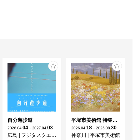
自分遊歩道
平塚市美術館 特集展 花の表現、その多様性／特別展示 新収蔵品展
04
-
03
18
-
30
2026
.
04
.
2027
.
04
.
2026
.
04
.
2026
.
08
.
20
広島
|
フジタスクエアまるくる大野
神奈川
|
平塚市美術館
京