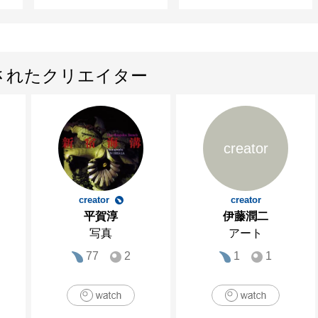
されたクリエイター
creator
creator
creator
平賀淳
伊藤潤二
写真
アート
77
2
1
1