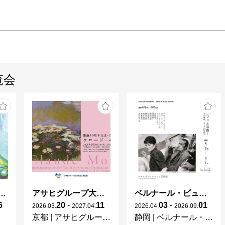
覧会
ガレとドーム、アール･ヌーヴォーのガラス 水辺のやすらぎ、海の神秘」
アサヒグループ大山崎山荘美術館 開館30周年記念展「没後100年 クロード・モネ」
ベルナール・ビュフェと写真 ーカメラがとらえたビュフェとその時代、そして21 世紀へ
6
20
-
11
03
-
01
2026
.
03
.
2027
.
04
.
2026
.
04
.
2026
.
09
.
京都
|
アサヒグループ大山崎山荘美術館
静岡
|
ベルナール・ビュフェ美術館