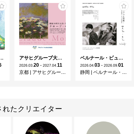
ガレとドーム、アール･ヌーヴォーのガラス 水辺のやすらぎ、海の神秘」
アサヒグループ大山崎山荘美術館 開館30周年記念展「没後100年 クロード・モネ」
ベルナール・ビュフェと写真 ーカメラがとらえたビュフェとその時代、そして21 世紀へ
6
20
-
11
03
-
01
2026
.
03
.
2027
.
04
.
2026
.
04
.
2026
.
09
.
京都
|
アサヒグループ大山崎山荘美術館
静岡
|
ベルナール・ビュフェ美術館
されたクリエイター