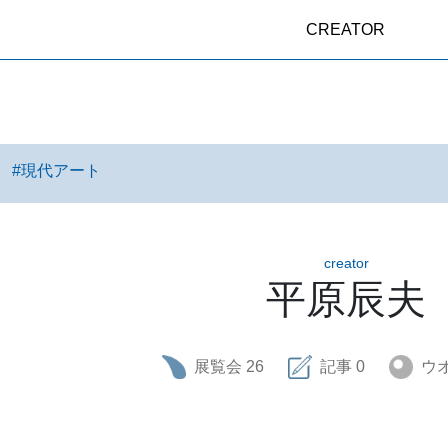
CREATOR
#
現代アート
creator
平原辰夫
展覧会
26
記事
0
ウ