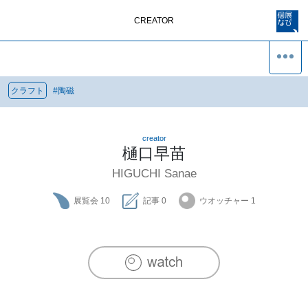
CREATOR
クラフト
#
陶磁
creator
樋口早苗
HIGUCHI Sanae
展覧会
10
記事
0
ウオッチャー
1