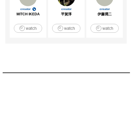
creator
creator
creator
MITCH IKEDA
平賀淳
伊藤潤二