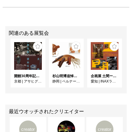
関連のある展覧会
開館30周年記念 山本爲三郎・河井寬次郎没後60年記念 「共鳴 河井寬次郎 × 濱田庄司 ー山本爲三郎コレクションより」
杉山明博追悼展 木とわたし―木工の妙技と美術教育
企画展 土間ーつくって、つかって、再発見ー
京都
|
アサヒグループ大山崎山荘美術館
静岡
|
ベルナール・ビュフェ美術館
愛知
|
INAXライブミュージアム
最近ウオッチされたクリエイター
creator
creator