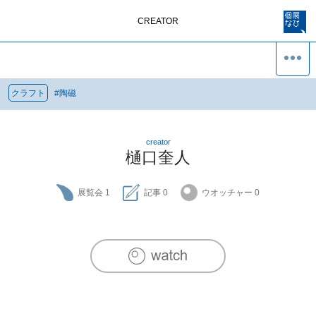
CREATOR
クラフト
#
陶磁
creator
樋口奎人
展覧会
1
記事
0
ウオッチャー
0