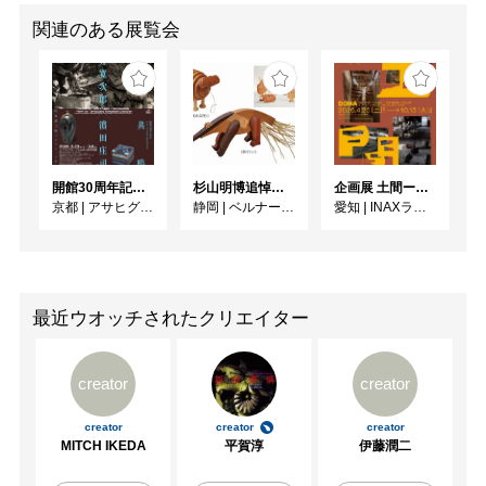
関連のある展覧会
開館30周年記念 山本爲三郎・河井寬次郎没後60年記念 「共鳴 河井寬次郎 × 濱田庄司 ー山本爲三郎コレクションより」
杉山明博追悼展 木とわたし―木工の妙技と美術教育
企画展 土間ーつくって、つかって、再発見ー
京都
|
アサヒグループ大山崎山荘美術館
静岡
|
ベルナール・ビュフェ美術館
愛知
|
INAXライブミュージアム
最近ウオッチされたクリエイター
creator
creator
creator
creator
creator
MITCH IKEDA
平賀淳
伊藤潤二