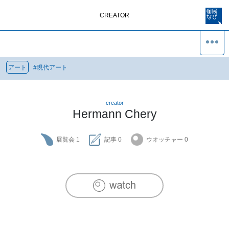
CREATOR
アート
#
現代アート
creator
Hermann Chery
展覧会
1
記事
0
ウオッチャー
0