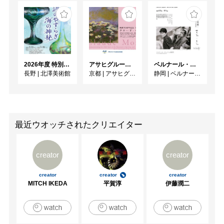
2026年度 特別展「ガレとドーム、アール･ヌーヴォーのガラス 水辺のやすらぎ、海の神秘」
アサヒグループ大山崎山荘美術館 開館30周年記念展「没後100年 クロード・モネ」
ベルナール・ビュフェと写真 ーカメラがとらえたビュフェとその時代、そして21 世紀へ
長野
|
北澤美術館
京都
|
アサヒグループ大山崎山荘美術館
静岡
|
ベルナール・ビュフェ美術館
最近ウオッチされたクリエイター
creator
creator
creator
creator
creator
MITCH IKEDA
平賀淳
伊藤潤二