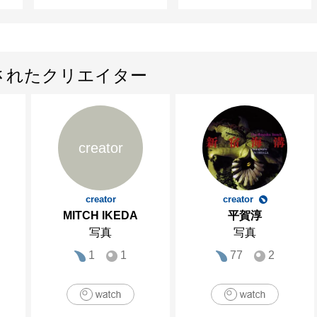
されたクリエイター
creator
creator
creator
MITCH IKEDA
平賀淳
写真
写真
1
1
77
2