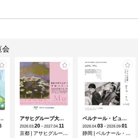
覧会
ガレとドーム、アール･ヌーヴォーのガラス 水辺のやすらぎ、海の神秘」
アサヒグループ大山崎山荘美術館 開館30周年記念展「没後100年 クロード・モネ」
ベルナール・ビュフェと写真 ーカメラがとらえたビュフェとその時代、そして21 世紀へ
6
20
-
11
03
-
01
2026
.
03
.
2027
.
04
.
2026
.
04
.
2026
.
09
.
京都
|
アサヒグループ大山崎山荘美術館
静岡
|
ベルナール・ビュフェ美術館