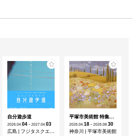
自分遊歩道
平塚市美術館 特集展 花の表現、その多様性／特別展示 新収蔵品展
04
-
03
18
-
30
2026
.
04
.
2027
.
04
.
2026
.
04
.
2026
.
08
.
20
広島
|
フジタスクエアまるくる大野
神奈川
|
平塚市美術館
京