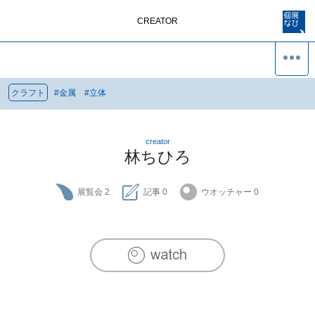
CREATOR
クラフト
#
金属
#
立体
creator
林ちひろ
展覧会
2
記事
0
ウオッチャー
0