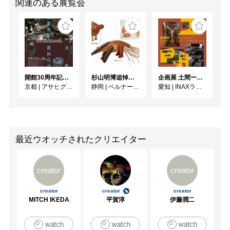
関連のある展覧会
開館30周年記念 山本爲三郎・河井寬次郎没後60年記念 「共鳴 河井寬次郎 × 濱田庄司 ー山本爲三郎コレクションより」
杉山明博追悼展 木とわたし―木工の妙技と美術教育
企画展 土間ーつくって、つかって、再発見ー
京都
|
アサヒグループ大山崎山荘美術館
静岡
|
ベルナール・ビュフェ美術館
愛知
|
INAXライブミュージアム
最近ウオッチされたクリエイター
creator
creator
creator
creator
creator
MITCH IKEDA
平賀淳
伊藤潤二