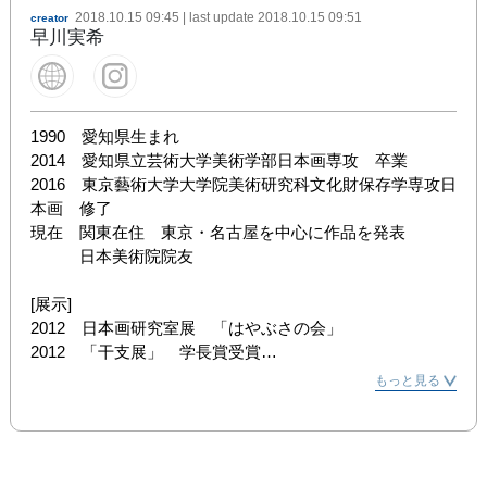
2018.10.15 09:45
| last update
2018.10.15 09:51
creator
早川実希
1990　愛知県生まれ

2014　愛知県立芸術大学美術学部日本画専攻　卒業

2016　東京藝術大学大学院美術研究科文化財保存学専攻日
本画　修了

現在　関東在住　東京・名古屋を中心に作品を発表

　　　日本美術院院友

[展示]

2012　日本画研究室展　「はやぶさの会」 

2012　「干支展」　学長賞受賞

2012　学内公募展ぱるけ「彩展」選抜

もっと見る
2013　第68回　春の院展　初入選　　　　　　　

2013　3大学合同展　「あいち卒展コレクティブ」招待

2013　再興第98回院展　初入選　

2014　三菱アートゲートプログラム　入選
