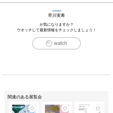
2014　大阪大丸百貨店・名古屋松坂屋「萌の会」

2015　月刊美術主催「第三回美術新人賞デビュー」　入
creator
選　　　　　　

早川実希
2015　名古屋松坂屋・大阪大丸百貨店「風雅の会」

2015　再興第100回院展　入選

が気になりますか？
2016　画廊くにまつ青山「佐久間友香・早川実希　二人
ウオッチして最新情報をチェックしましょう！
展」

2016　第71回　春の院展　入選

2016　名古屋松坂屋「風雅の会」

2016　池袋西武百貨店「有芽の会」

2016　再興第101回院展　入選

2016　名古屋　マエマス画廊「I・CON展」

2017　若鶉会　日本橋三越

2017　三越アートリゾート2017　日本橋三越

2017　池袋西武百貨店「有芽の会」

2017　いつき美術画廊「田口由花・早川実希　二人展」

2017　マエマス画廊「I・CON2展」

2017　アートスペース羅針盤「早川実希個展　あだばな」

関連のある展覧会
2018　大丸京都 ESPACE KYOTO「新鋭作家4人展」

2018　第73回　春の院展　入選

2018　画廊くにまつ青山　個展「ひとりあるき」
