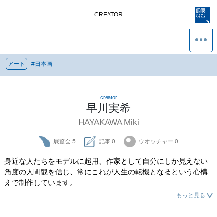
CREATOR
アート
#
日本画
creator
早川実希
HAYAKAWA Miki
展覧会
5
記事
0
ウオッチャー
0
身近な人たちをモデルに起用、作家として自分にしか見えない
角度の人間観を信じ、常にこれが人生の転機となるという心構
えで制作しています。
もっと見る