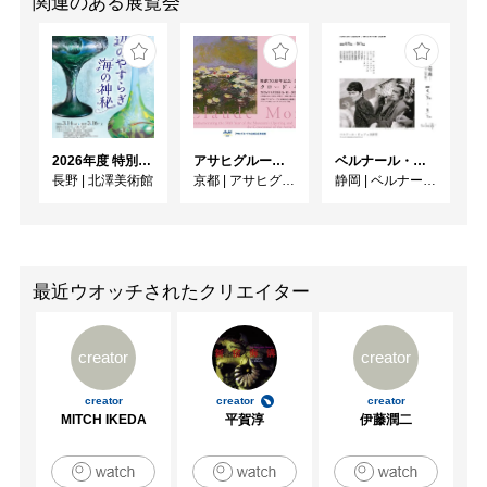
関連のある展覧会
2026年度 特別展「ガレとドーム、アール･ヌーヴォーのガラス 水辺のやすらぎ、海の神秘」
アサヒグループ大山崎山荘美術館 開館30周年記念展「没後100年 クロード・モネ」
ベルナール・ビュフェと写真 ーカメラがとらえたビュフェとその時代、そして21 世紀へ
長野
|
北澤美術館
京都
|
アサヒグループ大山崎山荘美術館
静岡
|
ベルナール・ビュフェ美術館
最近ウオッチされたクリエイター
creator
creator
creator
creator
creator
MITCH IKEDA
平賀淳
伊藤潤二