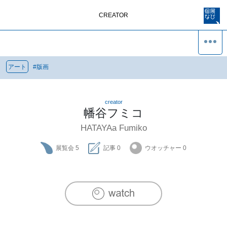
CREATOR
アート
#
版画
creator
幡谷フミコ
HATAYAa Fumiko
展覧会
5
記事
0
ウオッチャー
0