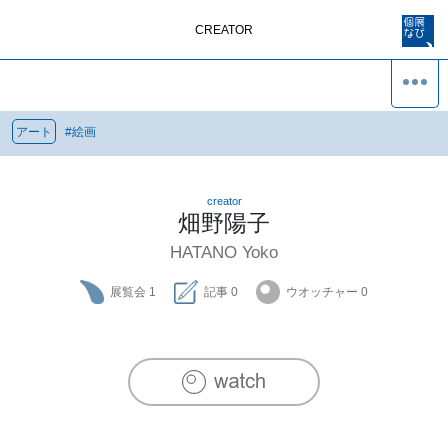
CREATOR
アート
#
絵画
creator
畑野陽子
HATANO Yoko
展覧会
1
記事
0
ウオッチャー
0