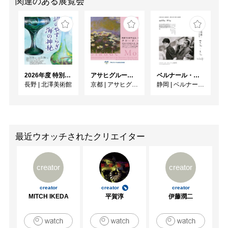
関連のある展覧会
2026年度 特別展「ガレとドーム、アール･ヌーヴォーのガラス 水辺のやすらぎ、海の神秘」
アサヒグループ大山崎山荘美術館 開館30周年記念展「没後100年 クロード・モネ」
ベルナール・ビュフェと写真 ーカメラがとらえたビュフェとその時代、そして21 世紀へ
長野
|
北澤美術館
京都
|
アサヒグループ大山崎山荘美術館
静岡
|
ベルナール・ビュフェ美術館
最近ウオッチされたクリエイター
creator
creator
creator
creator
creator
MITCH IKEDA
平賀淳
伊藤潤二