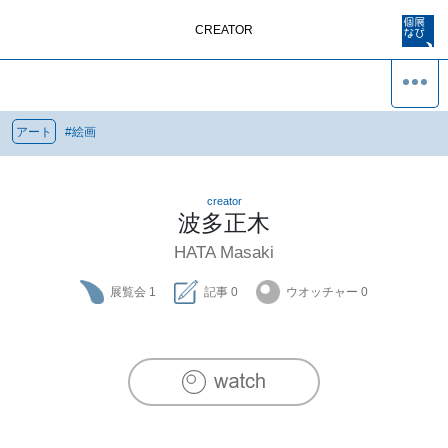
CREATOR
アート
#
絵画
creator
波多正木
HATA Masaki
展覧会
1
記事
0
ウオッチャー
0