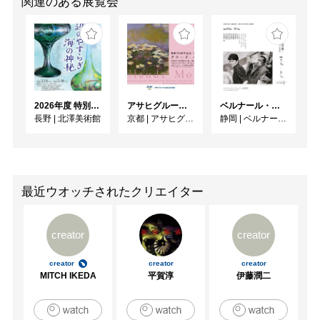
関連のある展覧会
2026年度 特別展「ガレとドーム、アール･ヌーヴォーのガラス 水辺のやすらぎ、海の神秘」
アサヒグループ大山崎山荘美術館 開館30周年記念展「没後100年 クロード・モネ」
ベルナール・ビュフェと写真 ーカメラがとらえたビュフェとその時代、そして21 世紀へ
長野
|
北澤美術館
京都
|
アサヒグループ大山崎山荘美術館
静岡
|
ベルナール・ビュフェ美術館
最近ウオッチされたクリエイター
creator
creator
creator
creator
creator
MITCH IKEDA
平賀淳
伊藤潤二