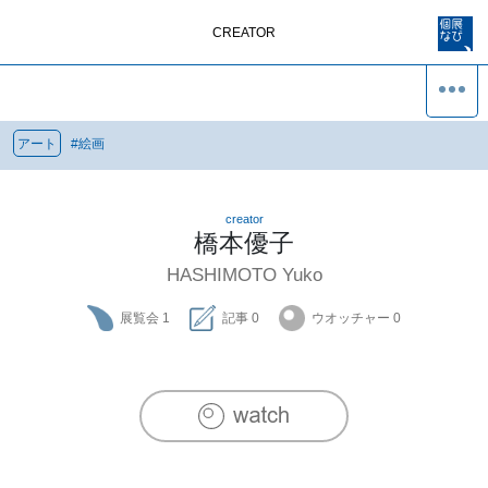
CREATOR
アート
#
絵画
creator
橋本優子
HASHIMOTO Yuko
展覧会
1
記事
0
ウオッチャー
0