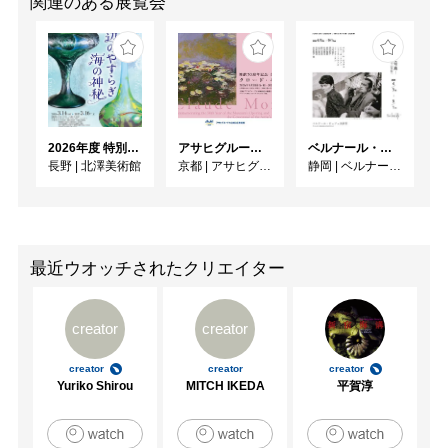
関連のある展覧会
2026年度 特別展「ガレとドーム、アール･ヌーヴォーのガラス 水辺のやすらぎ、海の神秘」
アサヒグループ大山崎山荘美術館 開館30周年記念展「没後100年 クロード・モネ」
ベルナール・ビュフェと写真 ーカメラがとらえたビュフェとその時代、そして21 世紀へ
長野
|
北澤美術館
京都
|
アサヒグループ大山崎山荘美術館
静岡
|
ベルナール・ビュフェ美術館
最近ウオッチされたクリエイター
creator
creator
creator
creator
creator
Yuriko Shirou
MITCH IKEDA
平賀淳