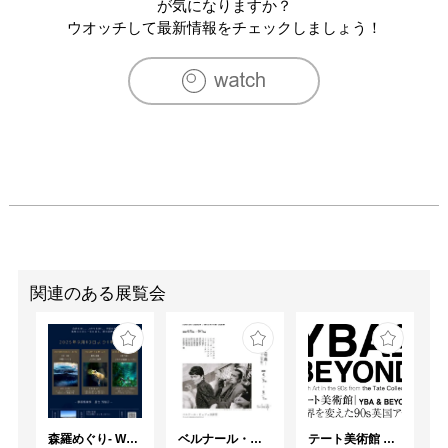
が気になりますか？
ウオッチして最新情報をチェックしましょう！
関連のある展覧会
森羅めぐり- Wandering in Shinra -
ベルナール・ビュフェと写真 ーカメラがとらえたビュフェとその時代、そして21 世紀へ
テート美術館 ― YBA & BEYOND 世界を変えた90s英国アート