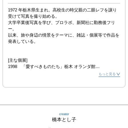
1972 年栃木県生まれ。高校生の時父親の二眼レフを譲り
受けて写真を撮り始める。

大学卒業後写真を学び、プロラボ、新聞社に勤務後フリ
ー。

以来、旅や身辺の情景をテーマに、雑誌・個展等で作品を
発表している。

[主な個展]

1998　「愛すべきものたち」栃木 オランダ館

2005　「ニャーとシャー」根津 nomado ／谷中 nido

もっと見る
2007　「フシーチコナイ・フバヴォ」スライド上映会　結
城 la famile ／宇都宮 タフドア／谷中 nido

2017　「キチムは夜に飛ぶ」東京　四谷三丁目 ギャラリ
ー・ニエプス

[主なグループ展]

creator
2008　「18R Sound X Visual」　拝島劇場

橋本とし子
2009　「LOVE CAT」展　浅草 PIPPO