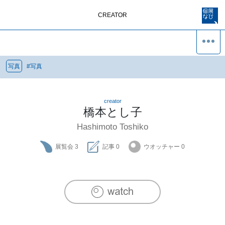
CREATOR
写真
#
写真
creator
橋本とし子
Hashimoto Toshiko
展覧会
3
記事
0
ウオッチャー
0