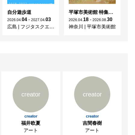
自分遊歩道
平塚市美術館 特集展 花の表現、その多様性／特別展示 新収蔵品展
04
-
03
18
-
30
2026
.
04
.
2027
.
04
.
2026
.
04
.
2026
.
08
.
20
広島
|
フジタスクエアまるくる大野
神奈川
|
平塚市美術館
京
creator
creator
creator
creator
福井欧夏
吉間春樹
アート
アート