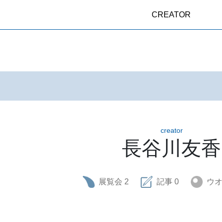
CREATOR
creator
長谷川友香
展覧会
2
記事
0
ウ