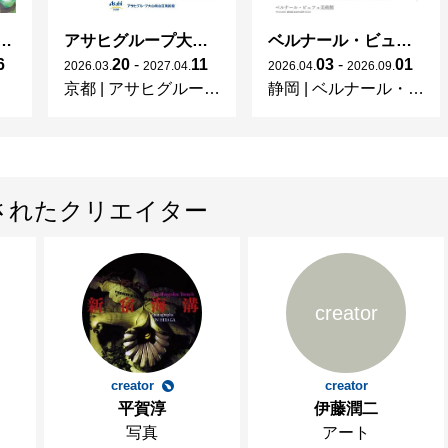
ガレとドーム、アール･ヌーヴォーのガラス 水辺のやすらぎ、海の神秘」
アサヒグループ大山崎山荘美術館 開館30周年記念展「没後100年 クロード・モネ」
ベルナール・ビュフェと写真 ーカメラがとらえたビュフェとその時代、そして21 世紀へ
6
20
-
11
03
-
01
2026
.
03
.
2027
.
04
.
2026
.
04
.
2026
.
09
.
京都
|
アサヒグループ大山崎山荘美術館
静岡
|
ベルナール・ビュフェ美術館
されたクリエイター
creator
creator
creator
平賀淳
伊藤潤二
写真
アート