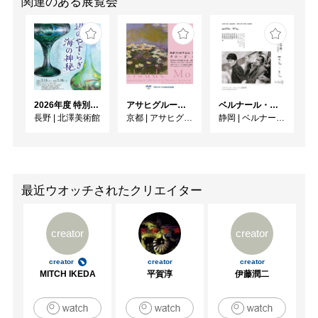
関連のある展覧会
2026年度 特別展「ガレとドーム、アール･ヌーヴォーのガラス 水辺のやすらぎ、海の神秘」
アサヒグループ大山崎山荘美術館 開館30周年記念展「没後100年 クロード・モネ」
ベルナール・ビュフェと写真 ーカメラがとらえたビュフェとその時代、そして21 世紀へ
長野
|
北澤美術館
京都
|
アサヒグループ大山崎山荘美術館
静岡
|
ベルナール・ビュフェ美術館
最近ウオッチされたクリエイター
creator
creator
creator
creator
creator
MITCH IKEDA
平賀淳
伊藤潤二