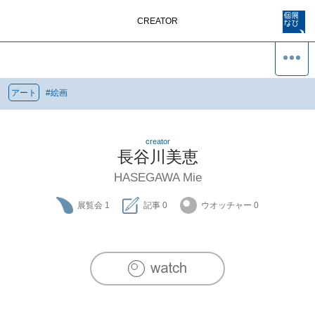
CREATOR
アート
#
絵画
creator
長谷川美恵
HASEGAWA Mie
展覧会
1
記事
0
ウオッチャー
0