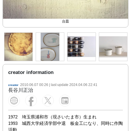
いろいろカップ
ホーローマグ
楕円皿
台皿
creator information
2010.06.07 00:26
| last update
2024.04.06 22:41
creator
長谷川正治
1972　埼玉県浦和市（現さいたま市）生まれ

1993　城西大学経済学部中退　板金工になり、同時に作陶
活動
