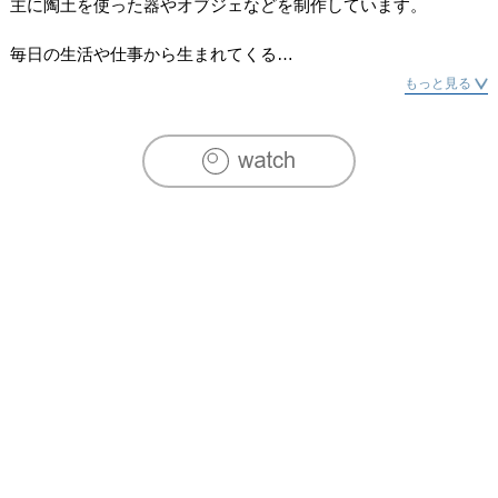
主に陶土を使った器やオブジェなどを制作しています。

毎日の生活や仕事から生まれてくる

「おもしろい」「楽しい」を大切に自由な制作を心がけていま
もっと見る
す。