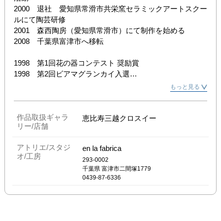
2000　退社　愛知県常滑市共栄窯セラミックアートスクー
ルにて陶芸研修

2001　森西陶房（愛知県常滑市）にて制作を始める

2008　千葉県富津市へ移転

1998　第1回花の器コンテスト 奨励賞

1998　第2回ビアマグランカイ入選

1998　第35回浦和市展 教育委員長賞

もっと見る
1999　第49回埼玉県展入選

2000　第9回彩陶展 川口市長賞

2001　初個展開催

作品取扱ギャラ
恵比寿三越クロスイー
リー/店舗
2001　第18回埼玉陶芸財団展入選

2002　第10回花の器コンテスト入選

アトリエ/スタジ
en la fabrica
2002　第1回たち吉クラフトコンペ 奨励賞

オ/工房
2002　第2回金津創作の森 酒の器展入選

293-0002
千葉県
富津市二間塚1779
2003　金沢わん・ONE大賞2003入選

0439-87-6336
2005　ゆこもりで展覧会開催

2007　ゆこもりで展覧会開催

2010　ゆこもりで展覧会開催
