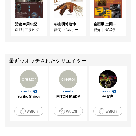
開館30周年記念 山本爲三郎・河井寬次郎没後60年記念 「共鳴 河井寬次郎 × 濱田庄司 ー山本爲三郎コレクションより」
杉山明博追悼展 木とわたし―木工の妙技と美術教育
企画展 土間ーつくって、つかって、再発見ー
京都
|
アサヒグループ大山崎山荘美術館
静岡
|
ベルナール・ビュフェ美術館
愛知
|
INAXライブミュージアム
最近ウオッチされたクリエイター
creator
creator
creator
creator
creator
Yuriko Shirou
MITCH IKEDA
平賀淳