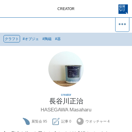
CREATOR
クラフト
#
オブジェ
#
陶磁
#
器
creator
長谷川正治
HASEGAWA Masaharu
展覧会
95
記事
0
ウオッチャー
4