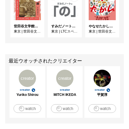
世田谷文学館コレクション展 没後30年 宇野千代展
すみだノート展2026 ~すみだノートの「の」～
やなせたかし展 人生はよろこばせごっこ
東京
|
世田谷文学館
東京
|
LTCスペース
東京
|
世田谷文学館
最近ウオッチされたクリエイター
creator
creator
creator
creator
creator
Yuriko Shirou
MITCH IKEDA
平賀淳