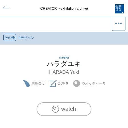
CREATOR > exhibition archive
その他
#
デザイン
creator
ハラダユキ
HARADA Yuki
展覧会
5
記事
0
ウオッチャー
0