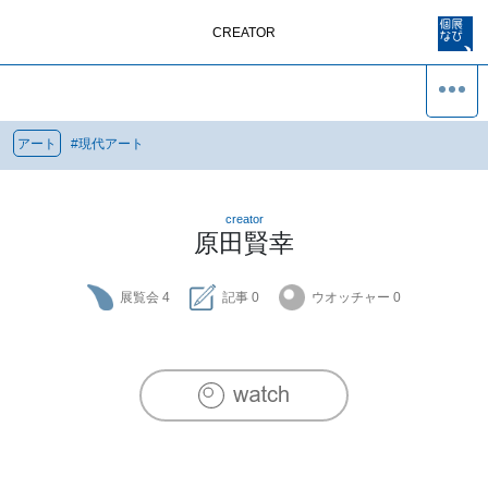
CREATOR
アート
#
現代アート
creator
原田賢幸
展覧会
4
記事
0
ウオッチャー
0