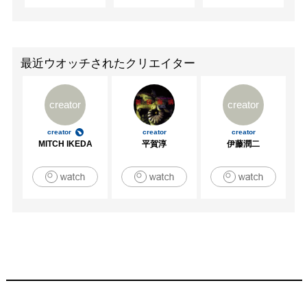
　　　　　[ART FAIR FREE] VACANT/原宿 東京都

　　　　　[Ongoing祭り with TERATOTERA] Art Center 
Ongoing/吉祥寺 東京都

　　　　　[自殺展2010] 0000 Gallery/京都 京都府

最近ウオッチされたクリエイター
　　　　　[水面に登る] FAL(武蔵野美術大学内)/小平市 東
京都

creator
creator
　　　　　[NEO NEW WAVE] island/柏市 千葉県

　　　　　[Ongoing X'mas 10] Art Center Ongoing/吉祥寺 
creator
creator
creator
東京都

MITCH IKEDA
平賀淳
伊藤潤二
2011　[平成22年度武蔵野美術大学卒業・修了制作展] 武蔵
野美術大学/東京都

　　　　　[平成22年度 第34回 東京五美術大学合同卒業・
修了制作展] 国立新美術館/東京都

　　　　　[第４回 ネズミ講展] RED CUBE/新宿 東京都

　　　　　[販女(ひさぎめ)の家プロジェクト in上分] 神山
町/徳島県

　　　　　[Ongoing祭り] Art Center Ongoing/吉祥寺 東京
都

　　　　　[かれいざわアートICHIBA] 旧王余魚沢小学校/
青森県
