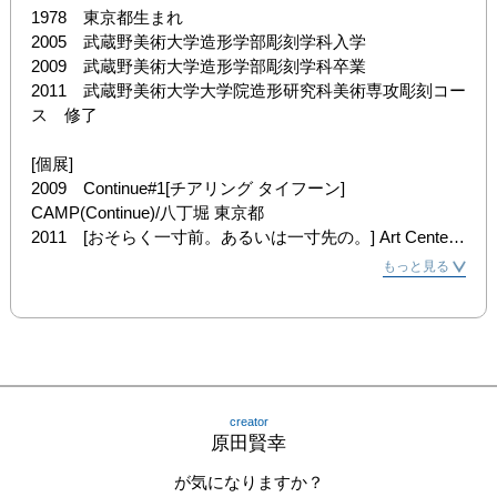
1978　東京都生まれ

2005　武蔵野美術大学造形学部彫刻学科入学

2009　武蔵野美術大学造形学部彫刻学科卒業

2011　武蔵野美術大学大学院造形研究科美術専攻彫刻コー
ス　修了

[個展]

2009　Continue#1[チアリング タイフーン] 
CAMP(Continue)/八丁堀 東京都

2011　[おそらく一寸前。あるいは一寸先の。] Art Center 
Ongoing/吉祥寺 東京都

もっと見る
2012　[電磁波。狼煙(のろし)] 22:00画廊/小平市, 東京都

[グループ展]

2008-2013　[KOMA美術教室アトリエ展] アートスペース
リビーナ/表参道 東京都

2009　[Erectile parade - 卒業制作展] 武蔵野美術大学/東京
creator
都

原田賢幸
　　　　　海老原優×原田賢幸 二人展 [円周率と最大公約
数] CAMP(Otto Mainzheim Gallery)/八丁堀 東京都

が気になりますか？