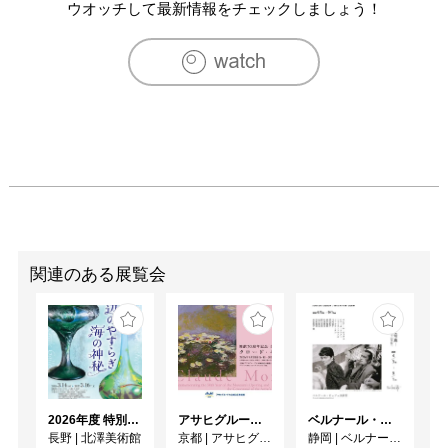
　　　　　[GIMMICK] TURNER GALLERY/東長崎 東京都

ウオッチして最新情報をチェックしましょう！
　　　　　[SUPER ART PARTY] party/いわき市 福島県

　　　　　[甑島で、つくる。] KOSHIKI ART PROJECT/
甑島列島 鹿児島県

　　　　　[Ongoing祭り] Art Center Ongoing/吉祥寺 東京
都

　　　　　[Ongoing映像祭2009] Art Center Ongoing/吉祥
寺 東京都

　　　　　[空間の身振り] アートプログラム青梅2009/青
梅市　東京都

　　　　　[わくわくJOBAN-KASHIWA ART PROJECT]参
加/柏市 千葉県

　　　　　[Ongoing X'mas 09] Art Center Ongoing/吉祥寺 
関連のある展覧会
東京都

2010　[GALLERY FAIR 12] ギャラリー檜/銀座 東京都

　　　　　[第13回 岡本太郎現代芸術賞展] 川崎市岡本太郎
美術館/神奈川県

　　　　　原田賢幸×永畑智大 二人展 [陸上バタフライ] 
Art Center Ongoing/吉祥寺 東京都

2026年度 特別展「ガレとドーム、アール･ヌーヴォーのガラス 水辺のやすらぎ、海の神秘」
アサヒグループ大山崎山荘美術館 開館30周年記念展「没後100年 クロード・モネ」
ベルナール・ビュフェと写真 ーカメラがとらえたビュフェとその時代、そして21 世紀へ
　　　　　[MAGIC LANTERN Film show] MAGIC 
長野
|
北澤美術館
京都
|
アサヒグループ大山崎山荘美術館
静岡
|
ベルナール・ビュフェ美術館
ROOM???/恵比寿 東京都
