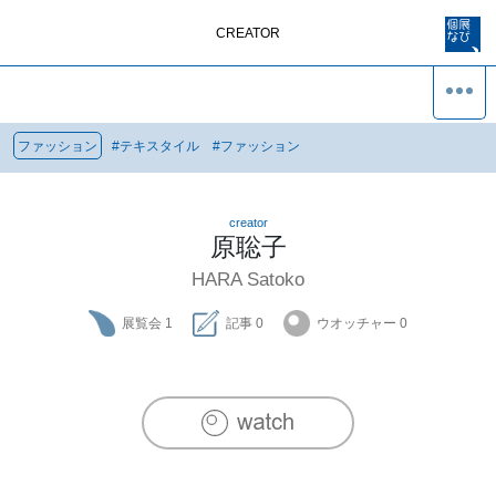
CREATOR
ファッション
#
テキスタイル
#
ファッション
creator
原聡子
HARA Satoko
展覧会
1
記事
0
ウオッチャー
0