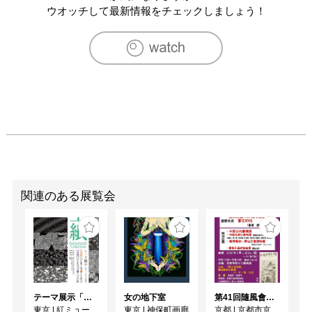
ウオッチして最新情報をチェックしましょう！
関連のある展覧会
テーマ展示「型紙 KATAGAMI Collection」
女の地下室
第41回隨風會書法篆刻展
東京
|
紅ミュージアム
東京
|
神保町画廊
京都
|
京都市京セラ美術館