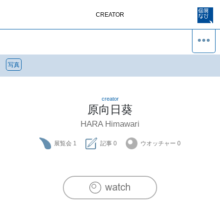
CREATOR
写真
creator
原向日葵
HARA Himawari
展覧会
1
記事
0
ウオッチャー
0