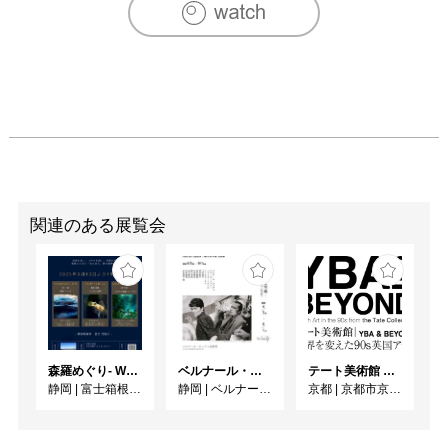
関連のある展覧会
森羅めぐり- Wandering in Shinra -
ベルナール・ビュフェと写真 ーカメラがとらえたビュフェとその時代、そして21 世紀へ
テート美術館 ― YBA & BEYOND 世界を変えた90s英国アート
静岡
|
富士箱根カントリークラブ
静岡
|
ベルナール・ビュフェ美術館
京都
|
京都市京セラ美術館