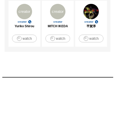
creator
creator
creator
creator
creator
Yuriko Shirou
MITCH IKEDA
平賀淳