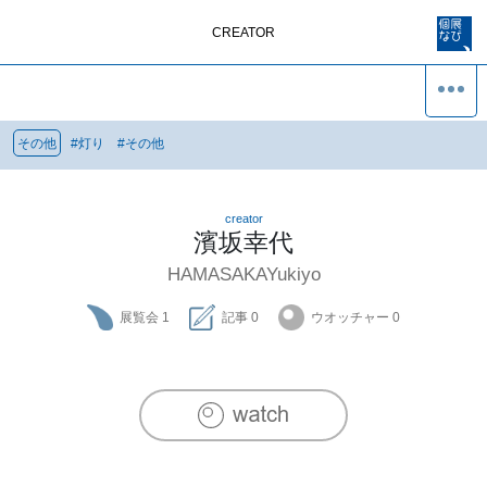
CREATOR
その他
#
灯り
#
その他
creator
濱坂幸代
HAMASAKAYukiyo
展覧会
1
記事
0
ウオッチャー
0