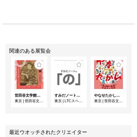
関連のある展覧会
世田谷文学館コレクション展 没後30年 宇野千代展
すみだノート展2026 ~すみだノートの「の」～
やなせたかし展 人生はよろこばせごっこ
東京
|
世田谷文学館
東京
|
LTCスペース
東京
|
世田谷文学館
最近ウオッチされたクリエイター