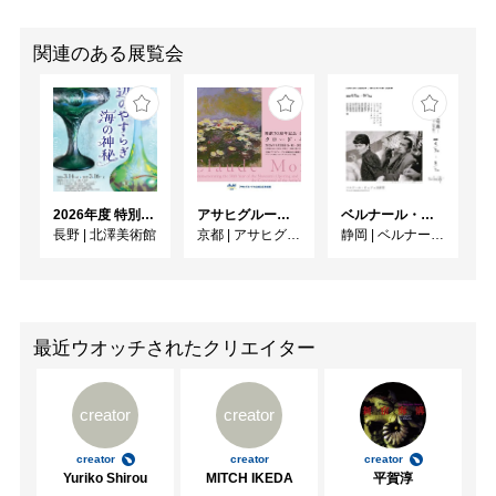
関連のある展覧会
2026年度 特別展「ガレとドーム、アール･ヌーヴォーのガラス 水辺のやすらぎ、海の神秘」
アサヒグループ大山崎山荘美術館 開館30周年記念展「没後100年 クロード・モネ」
ベルナール・ビュフェと写真 ーカメラがとらえたビュフェとその時代、そして21 世紀へ
長野
|
北澤美術館
京都
|
アサヒグループ大山崎山荘美術館
静岡
|
ベルナール・ビュフェ美術館
最近ウオッチされたクリエイター
creator
creator
creator
creator
creator
Yuriko Shirou
MITCH IKEDA
平賀淳