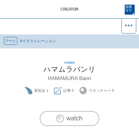
CREATOR
アート
#
イラストレーション
creator
ハマムラバンリ
HAMAMURA Banri
展覧会
1
記事
0
ウオッチャー
0