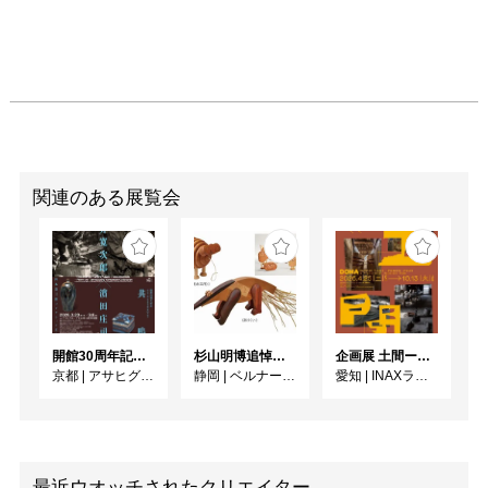
関連のある展覧会
開館30周年記念 山本爲三郎・河井寬次郎没後60年記念 「共鳴 河井寬次郎 × 濱田庄司 ー山本爲三郎コレクションより」
杉山明博追悼展 木とわたし―木工の妙技と美術教育
企画展 土間ーつくって、つかって、再発見ー
京都
|
アサヒグループ大山崎山荘美術館
静岡
|
ベルナール・ビュフェ美術館
愛知
|
INAXライブミュージアム
最近ウオッチされたクリエイター