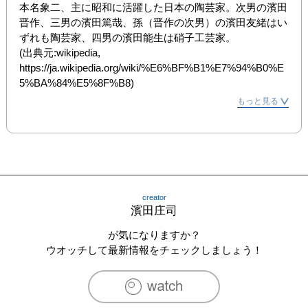
本名象二、主に昭和に活躍した日本の陶芸家。次男の濱田
晋作、三男の濱田篤哉、孫（晋作の次男）の濱田友緒はい
ずれも陶芸家、四男の濱田能生は硝子工芸家。

(出典元:wikipedia, 
https://ja.wikipedia.org/wiki/%E6%BF%B1%E7%94%B0%E
5%BA%84%E5%8F%B8)
もっと見る
creator
濱田庄司
が気になりますか？
ウオッチして最新情報をチェックしましょう！