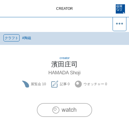
CREATOR
クラフト
#
陶磁
creator
濱田庄司
HAMADA Shoji
展覧会
10
記事
0
ウオッチャー
0