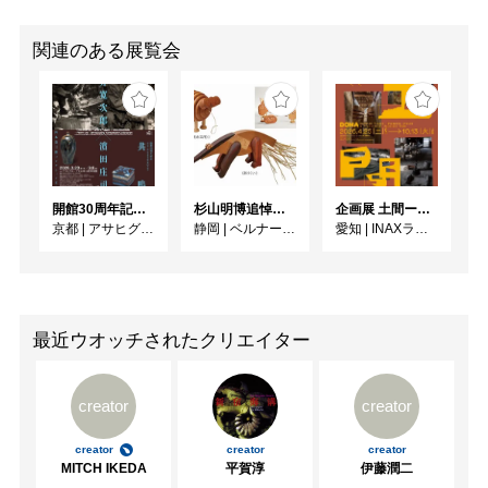
関連のある展覧会
開館30周年記念 山本爲三郎・河井寬次郎没後60年記念 「共鳴 河井寬次郎 × 濱田庄司 ー山本爲三郎コレクションより」
杉山明博追悼展 木とわたし―木工の妙技と美術教育
企画展 土間ーつくって、つかって、再発見ー
京都
|
アサヒグループ大山崎山荘美術館
静岡
|
ベルナール・ビュフェ美術館
愛知
|
INAXライブミュージアム
最近ウオッチされたクリエイター
creator
creator
creator
creator
creator
MITCH IKEDA
平賀淳
伊藤潤二