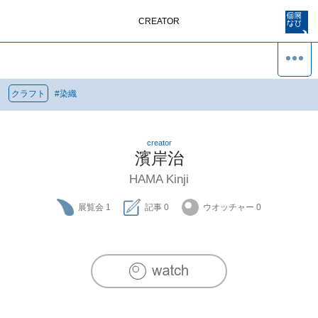
CREATOR
クラフト
#
染織
creator
濱岸治
HAMA Kinji
展覧会
1
記事
0
ウオッチャー
0