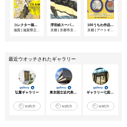
コレクター福富太郎の眼 昭和のキャバレー王が愛した絵画
浮世絵スーパークリエイター 歌川国芳展
100うちわ作品展2026
滋賀
|
滋賀県立美術館
京都
|
京都市京セラ美術館
京都
|
アートギャラリー博宝堂
最近ウオッチされたギャラリー
gallery
gallery
gallery
弘重ギャラリー
東京国立近代美術館
ギャラリー七面坂途中