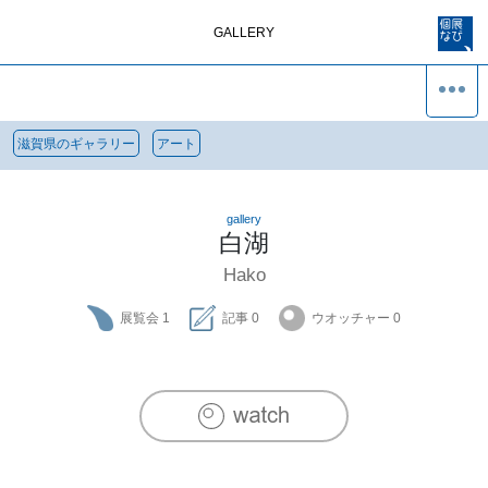
GALLERY
滋賀県のギャラリー
アート
gallery
白湖
Hako
展覧会
1
記事
0
ウオッチャー
0